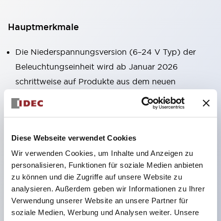
Hauptmerkmale
Die Niederspannungsversion (6–24 V Typ) der
Beleuchtungseinheit wird ab Januar 2026
schrittweise auf Produkte aus dem neuen
Katalogmodell umgestellt.
Ausgestattet mit HW-U-Kontaktblöcken, die eine
Finger-Schutzstruktur, Schraubklemmen und
Diese Webseite verwendet Cookies
Schutzart IP20 bieten.
Wir verwenden Cookies, um Inhalte und Anzeigen zu
LED-Lampen für Hochspannungstypen sind jetzt
personalisieren, Funktionen für soziale Medien anbieten
verfügbar, und die Nennbetriebsspannung des
zu können und die Zugriffe auf unsere Website zu
Direkttyps kann bis zu 240 V betragen.
analysieren. Außerdem geben wir Informationen zu Ihrer
LED-Lampe (LSRD-Lampe), die mit nur einer
Verwendung unserer Website an unsere Partner für
soziale Medien, Werbung und Analysen weiter. Unsere
Lampe sechs Farben darstellen kann. Bisher waren