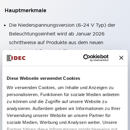
Hauptmerkmale
Die Niederspannungsversion (6–24 V Typ) der
Beleuchtungseinheit wird ab Januar 2026
schrittweise auf Produkte aus dem neuen
Katalogmodell umgestellt.
Ausgestattet mit HW-U-Kontaktblöcken, die eine
Finger-Schutzstruktur, Schraubklemmen und
Schutzart IP20 bieten.
Diese Webseite verwendet Cookies
LED-Lampen für Hochspannungstypen sind jetzt
Wir verwenden Cookies, um Inhalte und Anzeigen zu
verfügbar, und die Nennbetriebsspannung des
personalisieren, Funktionen für soziale Medien anbieten
zu können und die Zugriffe auf unsere Website zu
Direkttyps kann bis zu 240 V betragen.
analysieren. Außerdem geben wir Informationen zu Ihrer
LED-Lampe (LSRD-Lampe), die mit nur einer
Verwendung unserer Website an unsere Partner für
Lampe sechs Farben darstellen kann. Bisher waren
soziale Medien, Werbung und Analysen weiter. Unsere
die LED-Lampen farblich getrennt, jetzt können
Partner führen diese Informationen möglicherweise mit