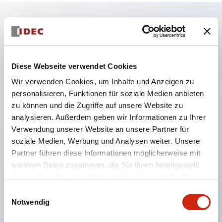
Hauptmerkmale
Die Niederspannungsversion (6–24 V Typ) der
Diese Webseite verwendet Cookies
Beleuchtungseinheit wird ab Januar 2026
Wir verwenden Cookies, um Inhalte und Anzeigen zu
schrittweise auf Produkte aus dem neuen
personalisieren, Funktionen für soziale Medien anbieten
zu können und die Zugriffe auf unsere Website zu
Katalogmodell umgestellt.
analysieren. Außerdem geben wir Informationen zu Ihrer
Ausgestattet mit HW-U-Kontaktblöcken, die eine
Verwendung unserer Website an unsere Partner für
Finger-Schutzstruktur, Schraubklemmen und
soziale Medien, Werbung und Analysen weiter. Unsere
Schutzart IP20 bieten.
Partner führen diese Informationen möglicherweise mit
weiteren Daten zusammen, die Sie ihnen bereitgestellt
LED-Lampen für Hochspannungstypen sind jetzt
haben oder die sie im Rahmen Ihrer Nutzung der Dienste
verfügbar, und die Nennbetriebsspannung des
gesammelt haben.
Einwilligungsauswahl
Direkttyps kann bis zu 240 V betragen.
Notwendig
LED-Lampe (LSRD-Lampe), die mit nur einer