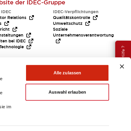
site der IDEC-Gruppe
 IDEC
IDEC-Verpflichtungen
tor Relations
Qualitätskontrolle
s
Umweltschutz
richt
Soziale
nstaltungen
Unternehmensverantwortung
iten bei IDEC
Technologie
Brauche Hilfe ?
Alle zulassen
le
Auswahl erlauben
le
sie im
EMEA