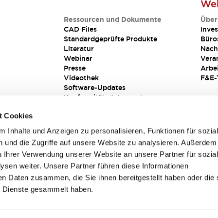
Web
Ressourcen und Dokumente
Über
CAD Files
Inves
Standardgeprüfte Produkte
Büro
Literatur
Nach
Webinar
Vera
Presse
Arbe
Videothek
F&E-
Software-Updates
Konformitätsdokumente
Schwachstellenberichte
t Cookies
Sicherheitslösung
 Inhalte und Anzeigen zu personalisieren, Funktionen für sozia
 und die Zugriffe auf unsere Website zu analysieren. Außerdem
u Ihrer Verwendung unserer Website an unsere Partner für sozia
sen weiter. Unsere Partner führen diese Informationen
en Daten zusammen, die Sie ihnen bereitgestellt haben oder die 
 Dienste gesammelt haben.
sbedingungen