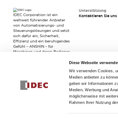
Veranstaltungen / Seminare
Unterstützung
Unterstützung
IDEC Corporation ist ein
Kontaktieren Sie uns
Kontaktieren Sie uns
weltweit führender Anbieter
So finden Sie uns
von Automatisierungs- und
Online Händler
Steuerungslösungen und setzt
sich dafür ein, Sicherheit,
Effizienz und ein beruhigendes
Gefühl – ANSHIN – für
Maschinen und deren Bediener
zu verbessern.
Diese Webseite verwende
Wir verwenden Cookies, um
Abonnieren Sie unseren Newsletter!
Medien anbieten zu können
geben wir Informationen z
Registrieren
Medien, Werbung und Analy
möglicherweise mit weiter
Rahmen Ihrer Nutzung der
© 2026 IDEC Corporation
Datenschutzrichtlinie
Geschäft