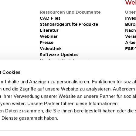
Web
Ressourcen und Dokumente
Über
CAD Files
Inves
Standardgeprüfte Produkte
Büro
Literatur
Nach
Webinar
Vera
Presse
Arbe
Videothek
F&E-
Software-Updates
Konformitätsdokumente
Schwachstellenberichte
t Cookies
Sicherheitslösung
 Inhalte und Anzeigen zu personalisieren, Funktionen für sozia
 und die Zugriffe auf unsere Website zu analysieren. Außerdem
u Ihrer Verwendung unserer Website an unsere Partner für sozia
sen weiter. Unsere Partner führen diese Informationen
en Daten zusammen, die Sie ihnen bereitgestellt haben oder die 
 Dienste gesammelt haben.
sbedingungen