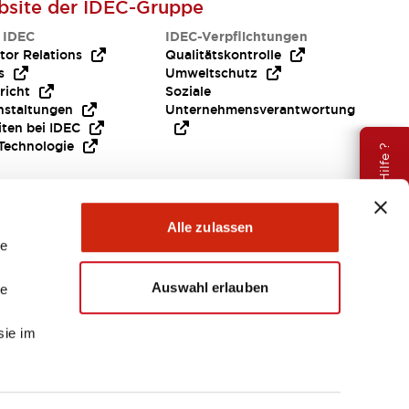
site der IDEC-Gruppe
 IDEC
IDEC-Verpflichtungen
tor Relations
Qualitätskontrolle
s
Umweltschutz
richt
Soziale
nstaltungen
Unternehmensverantwortung
iten bei IDEC
Technologie
Brauche Hilfe ?
Alle zulassen
le
Auswahl erlauben
le
sie im
EMEA