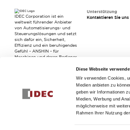
Veranstaltungen / Seminare
Unterstützung
Unterstützung
IDEC Corporation ist ein
Kontaktieren Sie uns
Kontaktieren Sie uns
weltweit führender Anbieter
So finden Sie uns
von Automatisierungs- und
Online Händler
Steuerungslösungen und setzt
sich dafür ein, Sicherheit,
Effizienz und ein beruhigendes
Gefühl – ANSHIN – für
Maschinen und deren Bediener
zu verbessern.
Diese Webseite verwende
Wir verwenden Cookies, um
Abonnieren Sie unseren Newsletter!
Medien anbieten zu können
geben wir Informationen z
Registrieren
Medien, Werbung und Analy
möglicherweise mit weiter
Rahmen Ihrer Nutzung der
© 2026 IDEC Corporation
Datenschutzrichtlinie
Geschäft