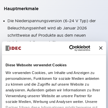
Hauptmerkmale
Die Niederspannungsversion (6–24 V Typ) der
Beleuchtungseinheit wird ab Januar 2026
schrittweise auf Produkte aus dem neuen
Katalogmodell umgestellt.
Ausgestattet mit HW-U-Kontaktblöcken, die eine
Finger-Schutzstruktur, Schraubklemmen und
Schutzart IP20 bieten.
Diese Webseite verwendet Cookies
LED-Lampen für Hochspannungstypen sind jetzt
Wir verwenden Cookies, um Inhalte und Anzeigen zu
verfügbar, und die Nennbetriebsspannung des
personalisieren, Funktionen für soziale Medien anbieten
zu können und die Zugriffe auf unsere Website zu
Direkttyps kann bis zu 240 V betragen.
analysieren. Außerdem geben wir Informationen zu Ihrer
LED-Lampe (LSRD-Lampe), die mit nur einer
Verwendung unserer Website an unsere Partner für
Lampe sechs Farben darstellen kann. Bisher waren
soziale Medien, Werbung und Analysen weiter. Unsere
die LED-Lampen farblich getrennt, jetzt können
Partner führen diese Informationen möglicherweise mit