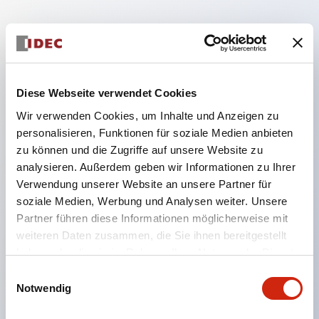
Hauptmerkmale
Die Niederspannungsversion (6–24 V Typ) der
Diese Webseite verwendet Cookies
Beleuchtungseinheit wird ab Januar 2026
Wir verwenden Cookies, um Inhalte und Anzeigen zu
schrittweise auf Produkte aus dem neuen
personalisieren, Funktionen für soziale Medien anbieten
Katalogmodell umgestellt.
zu können und die Zugriffe auf unsere Website zu
analysieren. Außerdem geben wir Informationen zu Ihrer
Ausgestattet mit HW-U-Kontaktblöcken, die eine
Verwendung unserer Website an unsere Partner für
Finger-Schutzstruktur, Schraubklemmen und
soziale Medien, Werbung und Analysen weiter. Unsere
Schutzart IP20 bieten.
Partner führen diese Informationen möglicherweise mit
LED-Lampen für Hochspannungstypen sind jetzt
weiteren Daten zusammen, die Sie ihnen bereitgestellt
haben oder die sie im Rahmen Ihrer Nutzung der Dienste
verfügbar, und die Nennbetriebsspannung des
gesammelt haben.
Einwilligungsauswahl
Direkttyps kann bis zu 240 V betragen.
Notwendig
LED-Lampe (LSRD-Lampe), die mit nur einer