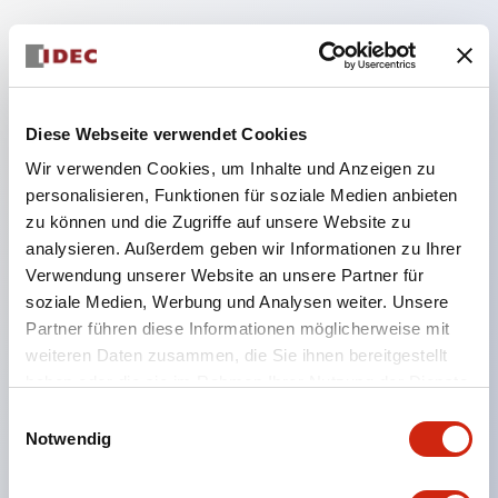
Hauptmerkmale
Die Niederspannungsversion (6–24 V Typ) der
Diese Webseite verwendet Cookies
Beleuchtungseinheit wird ab Januar 2026
Wir verwenden Cookies, um Inhalte und Anzeigen zu
schrittweise auf Produkte aus dem neuen
personalisieren, Funktionen für soziale Medien anbieten
Katalogmodell umgestellt.
zu können und die Zugriffe auf unsere Website zu
Ausgestattet mit HW-U-Kontaktblöcken, die eine
analysieren. Außerdem geben wir Informationen zu Ihrer
Verwendung unserer Website an unsere Partner für
Finger-Schutzstruktur, Schraubklemmen und
soziale Medien, Werbung und Analysen weiter. Unsere
Schutzart IP20 bieten.
Partner führen diese Informationen möglicherweise mit
LED-Lampen für Hochspannungstypen sind jetzt
weiteren Daten zusammen, die Sie ihnen bereitgestellt
verfügbar, und die Nennbetriebsspannung des
haben oder die sie im Rahmen Ihrer Nutzung der Dienste
gesammelt haben.
Direkttyps kann bis zu 240 V betragen.
Einwilligungsauswahl
Notwendig
LED-Lampe (LSRD-Lampe), die mit nur einer
Lampe sechs Farben darstellen kann. Bisher waren