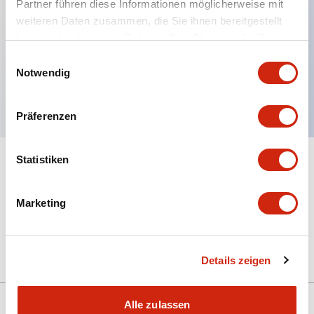
Partner führen diese Informationen möglicherweise mit
weiteren Daten zusammen, die Sie ihnen bereitgestellt
haben oder die sie im Rahmen Ihrer Nutzung der Dienste
Hauptmerkmale
gesammelt haben.
Einwilligungsauswahl
Notwendig
Drehknopf-Einsatz, weiße Farbe
Präferenzen
Statistiken
+
Spezifikationen
Alle erweitern
Mechanical Specifications
Marketing
Other Specifications
Details zeigen
Alle zulassen