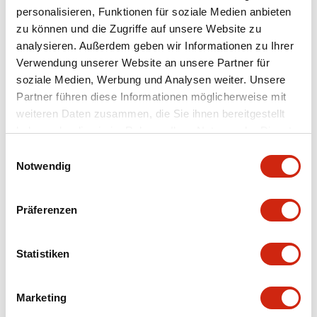
personalisieren, Funktionen für soziale Medien anbieten
+
Spezifikationen
zu können und die Zugriffe auf unsere Website zu
Alle erweitern
analysieren. Außerdem geben wir Informationen zu Ihrer
Aesthetic Specifications
Verwendung unserer Website an unsere Partner für
soziale Medien, Werbung und Analysen weiter. Unsere
Partner führen diese Informationen möglicherweise mit
Environmental Specifications
weiteren Daten zusammen, die Sie ihnen bereitgestellt
haben oder die sie im Rahmen Ihrer Nutzung der Dienste
Mechanical Specifications
gesammelt haben.
Einwilligungsauswahl
Notwendig
Mounting and Installation Specifications
Präferenzen
Statistiken
Dokumente und Dateien
Marketing
CAD-Dateien
Genehmigungen & Standards