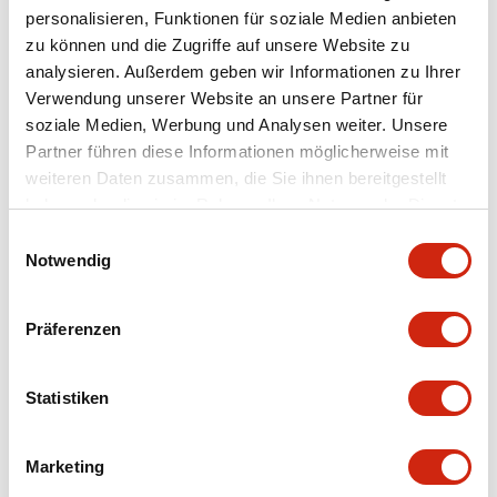
personalisieren, Funktionen für soziale Medien anbieten
+
Spezifikationen
zu können und die Zugriffe auf unsere Website zu
Alle erweitern
analysieren. Außerdem geben wir Informationen zu Ihrer
Aesthetic Specifications
Verwendung unserer Website an unsere Partner für
soziale Medien, Werbung und Analysen weiter. Unsere
Partner führen diese Informationen möglicherweise mit
Environmental Specifications
weiteren Daten zusammen, die Sie ihnen bereitgestellt
haben oder die sie im Rahmen Ihrer Nutzung der Dienste
Mechanical Specifications
gesammelt haben.
Einwilligungsauswahl
Notwendig
Mounting and Installation Specifications
Präferenzen
Statistiken
Dokumente und Dateien
Marketing
CAD-Dateien
Genehmigungen & Standards