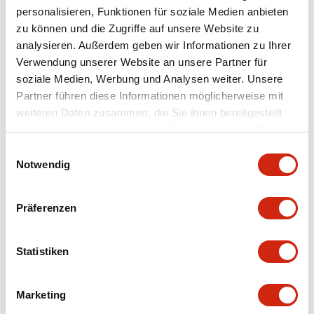
personalisieren, Funktionen für soziale Medien anbieten
+
Spezifikationen
zu können und die Zugriffe auf unsere Website zu
Alle erweitern
analysieren. Außerdem geben wir Informationen zu Ihrer
Aesthetic Specifications
Verwendung unserer Website an unsere Partner für
soziale Medien, Werbung und Analysen weiter. Unsere
Partner führen diese Informationen möglicherweise mit
Environmental Specifications
weiteren Daten zusammen, die Sie ihnen bereitgestellt
haben oder die sie im Rahmen Ihrer Nutzung der Dienste
Mechanical Specifications
gesammelt haben.
Einwilligungsauswahl
Notwendig
Mounting and Installation Specifications
Präferenzen
Statistiken
Dokumente und Dateien
Marketing
CAD-Dateien
Genehmigungen & Standards