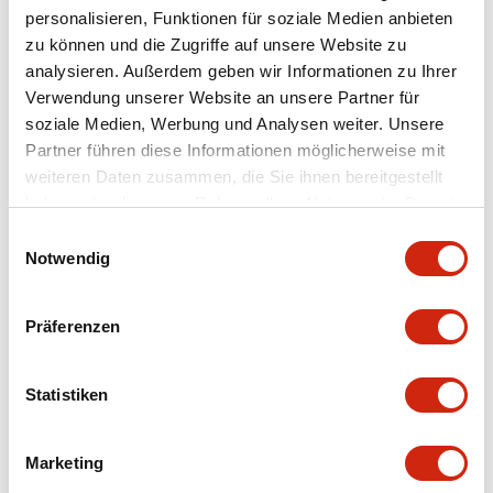
personalisieren, Funktionen für soziale Medien anbieten
+
Spezifikationen
zu können und die Zugriffe auf unsere Website zu
Alle erweitern
analysieren. Außerdem geben wir Informationen zu Ihrer
Aesthetic Specifications
Verwendung unserer Website an unsere Partner für
soziale Medien, Werbung und Analysen weiter. Unsere
Partner führen diese Informationen möglicherweise mit
Environmental Specifications
weiteren Daten zusammen, die Sie ihnen bereitgestellt
haben oder die sie im Rahmen Ihrer Nutzung der Dienste
Mechanical Specifications
gesammelt haben.
Einwilligungsauswahl
Notwendig
Mounting and Installation Specifications
Präferenzen
Statistiken
Dokumente und Dateien
Marketing
CAD-Dateien
Genehmigungen & Standards