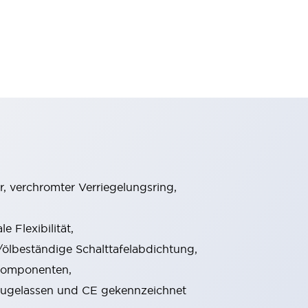
, verchromter Verriegelungsring,
 Flexibilität,
lbeständige Schalttafelabdichtung,
rkomponenten,
V zugelassen und CE gekennzeichnet