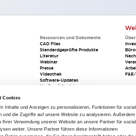
Web
Ressourcen und Dokumente
Über
CAD Files
Inves
Standardgeprüfte Produkte
Büro
Literatur
Nach
Webinar
Vera
Presse
Arbe
Videothek
F&E-
Software-Updates
Konformitätsdokumente
Schwachstellenberichte
t Cookies
Sicherheitslösung
 Inhalte und Anzeigen zu personalisieren, Funktionen für sozia
 und die Zugriffe auf unsere Website zu analysieren. Außerdem
u Ihrer Verwendung unserer Website an unsere Partner für sozia
sen weiter. Unsere Partner führen diese Informationen