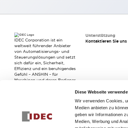
Kompakte Bestückung
Rückverfolgbare Systeme
US-konforme Schalttafeln
Entdecken Sie alles
Robotik
Roboter-Sicherheitsschalter
Unterstützung
Sicherheitssensoren für Roboter
IDEC Corporation ist ein
Kontaktieren Sie uns
weltweit führender Anbieter
Entdecken Sie alles
von Automatisierungs- und
Werkzeugmaschinen
Steuerungslösungen und setzt
Intelligente Sicherheitsschalter
sich dafür ein, Sicherheit,
Intelligente Schaltnetzteile
Effizienz und ein beruhigendes
Kompakte Ausrüstung
Gefühl – ANSHIN – für
Maschinen und deren Bediener
3-Positions-Zustimmungsschalter
zu verbessern.
Konstruktion intelligenter Werkzeugmaschinen
Diese Webseite verwende
Entdecken Sie alles
Wir verwenden Cookies, um
Entdecken Sie alles
Abonnieren Sie unseren Newsletter!
Medien anbieten zu können
Lösungen
geben wir Informationen z
AGVs/AMRs
Ergonomie und Sicherheit
Registrieren
Medien, Werbung und Analy
IIoT
Lösungen ohne Frontplatten