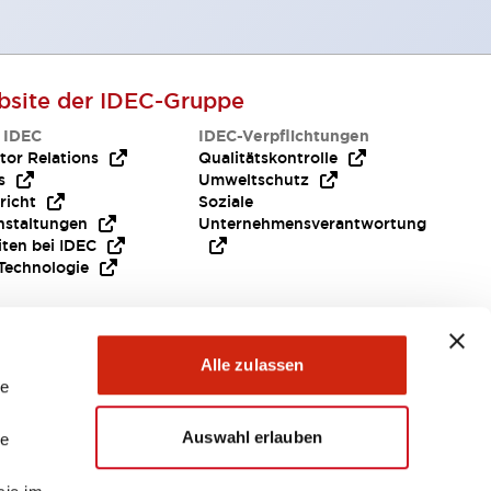
site der IDEC-Gruppe
 IDEC
IDEC-Verpflichtungen
tor Relations
Qualitätskontrolle
s
Umweltschutz
richt
Soziale
nstaltungen
Unternehmensverantwortung
iten bei IDEC
Technologie
Brauche Hilfe ?
Alle zulassen
le
Auswahl erlauben
le