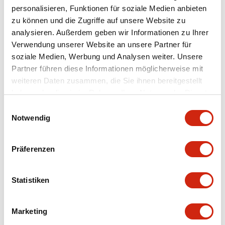
personalisieren, Funktionen für soziale Medien anbieten
+
Spezifikationen
zu können und die Zugriffe auf unsere Website zu
Alle erweitern
analysieren. Außerdem geben wir Informationen zu Ihrer
Aesthetic Specifications
Verwendung unserer Website an unsere Partner für
soziale Medien, Werbung und Analysen weiter. Unsere
Partner führen diese Informationen möglicherweise mit
Environmental Specifications
weiteren Daten zusammen, die Sie ihnen bereitgestellt
haben oder die sie im Rahmen Ihrer Nutzung der Dienste
Mechanical Specifications
gesammelt haben.
Einwilligungsauswahl
Notwendig
Mounting and Installation Specifications
Präferenzen
Statistiken
Dokumente und Dateien
Marketing
CAD-Dateien
Genehmigungen & Standards