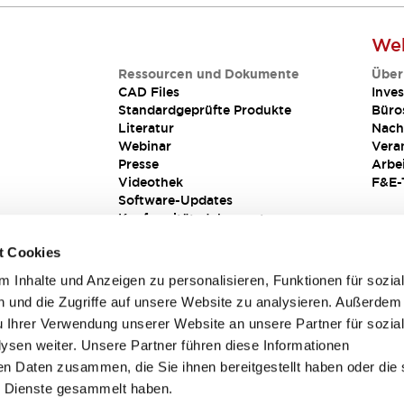
Web
Ressourcen und Dokumente
Über
CAD Files
Inves
Standardgeprüfte Produkte
Büro
Literatur
Nach
Webinar
Vera
Presse
Arbe
Videothek
F&E-
Software-Updates
Konformitätsdokumente
Schwachstellenberichte
t Cookies
Sicherheitslösung
 Inhalte und Anzeigen zu personalisieren, Funktionen für sozia
 und die Zugriffe auf unsere Website zu analysieren. Außerdem
u Ihrer Verwendung unserer Website an unsere Partner für sozia
sen weiter. Unsere Partner führen diese Informationen
en Daten zusammen, die Sie ihnen bereitgestellt haben oder die 
 Dienste gesammelt haben.