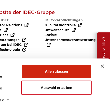
site der IDEC-Gruppe
 IDEC
IDEC-Verpflichtungen
tor Relations
Qualitätskontrolle
s
Umweltschutz
richt
Soziale
Brauche Hilfe ?
nstaltungen
Unternehmensverantwortung
iten bei IDEC
Technologie
Alle zulassen
le
Auswahl erlauben
le
sie im