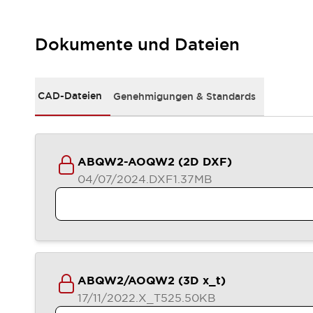
RFID-Authentifizierung
Sicherheitslösungen
IDEC-Sicherheitskonzept
Dokumente und Dateien
Kollaborative Sicherheit (Sicherheit 2.0)
Sicherheitsrelevante Gesetze und Normen
Sicherheitsausrüstung-Kurs
CAD-Dateien
Genehmigungen & Standards
Entdecken Sie alles
Entdecken Sie alles
Ressourcen
CAD Files
ABQW2-AOQW2 (2D DXF)
Standardgeprüfte Produkte
04/07/2024
.DXF
1.37MB
Literatur
Webinar
Presse
Videothek
Software-Updates
Konformitätsdokumente
Schwachstellenberichte
Auswahlwerkzeuge
ABQW2/AOQW2 (3D x_t)
Was ist neu
17/11/2022
.X_T
525.50KB
Blog