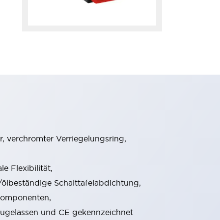
, verchromter Verriegelungsring,
 Flexibilität,
lbeständige Schalttafelabdichtung,
rkomponenten,
V zugelassen und CE gekennzeichnet