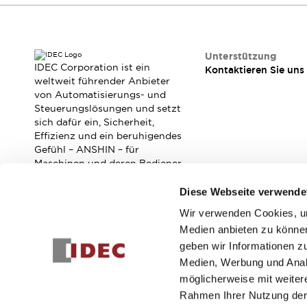
Unterstützung
IDEC Corporation ist ein
Kontaktieren Sie uns
weltweit führender Anbieter
von Automatisierungs- und
Steuerungslösungen und setzt
sich dafür ein, Sicherheit,
Effizienz und ein beruhigendes
Gefühl – ANSHIN – für
Maschinen und deren Bediener
zu verbessern.
Diese Webseite verwende
Wir verwenden Cookies, um
Abonnieren Sie unseren Newsletter!
Medien anbieten zu können
geben wir Informationen z
Registrieren
Medien, Werbung und Analy
möglicherweise mit weiter
Rahmen Ihrer Nutzung der