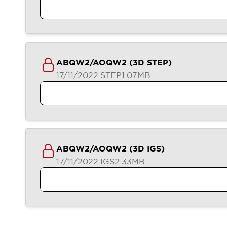
Veranstaltungen / Seminare
Unterstützung
Kontaktieren Sie uns
So finden Sie uns
Online Händler
ABQW2/AOQW2 (3D STEP)
17/11/2022
.STEP
1.07MB
ABQW2/AOQW2 (3D IGS)
17/11/2022
.IGS
2.33MB