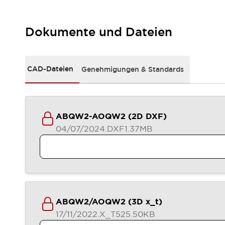
RFID-Authentifizierung
Sicherheitslösungen
IDEC-Sicherheitskonzept
Dokumente und Dateien
Kollaborative Sicherheit (Sicherheit 2.0)
Sicherheitsrelevante Gesetze und Normen
Sicherheitsausrüstung-Kurs
CAD-Dateien
Genehmigungen & Standards
Entdecken Sie alles
Entdecken Sie alles
Ressourcen
CAD Files
ABQW2-AOQW2 (2D DXF)
Standardgeprüfte Produkte
04/07/2024
.DXF
1.37MB
Literatur
Webinar
Presse
Videothek
Software-Updates
Konformitätsdokumente
Schwachstellenberichte
Auswahlwerkzeuge
ABQW2/AOQW2 (3D x_t)
Was ist neu
17/11/2022
.X_T
525.50KB
Blog