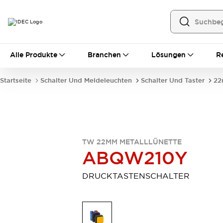
Alle Produkte
Alle Produkte
Branchen
Lösungen
R
Automatisierung
Bedienerschnittstellen
Startseite
Schalter Und Meldeleuchten
Schalter Und Taster
22
Industrie-Ethernet-Geräte
Speicherprogrammierbare Steuerung (SPS)
Entdecken Sie alles
Sensoren
Automatische Identifizierung
TW 22MM METALLLÜNETTE
Sensoren/Erfassung
Entdecken Sie alles
ABQW210Y
Industriekomponenten
LED-Meldeleuchten
Leitungsschutzgeräte
DRUCKTASTENSCHALTER
Relais und Zeitrelais
Stromversorgungen
Verbindungsgeräte
Entdecken Sie alles
Mobilitätslösungen
Motorunterstützung