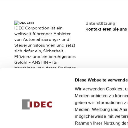
Unterstützung
IDEC Corporation ist ein
Kontaktieren Sie uns
weltweit führender Anbieter
von Automatisierungs- und
Steuerungslösungen und setzt
sich dafür ein, Sicherheit,
Effizienz und ein beruhigendes
Gefühl – ANSHIN – für
Maschinen und deren Bediener
zu verbessern.
Diese Webseite verwende
Wir verwenden Cookies, um
Abonnieren Sie unseren Newsletter!
Medien anbieten zu können
geben wir Informationen z
Registrieren
Medien, Werbung und Analy
möglicherweise mit weiter
Rahmen Ihrer Nutzung der