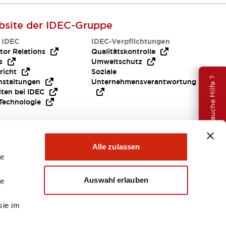
site der IDEC-Gruppe
 IDEC
IDEC-Verpflichtungen
tor Relations
Qualitätskontrolle
s
Umweltschutz
richt
Soziale
Brauche Hilfe ?
nstaltungen
Unternehmensverantwortung
iten bei IDEC
Technologie
Alle zulassen
le
Auswahl erlauben
le
sie im