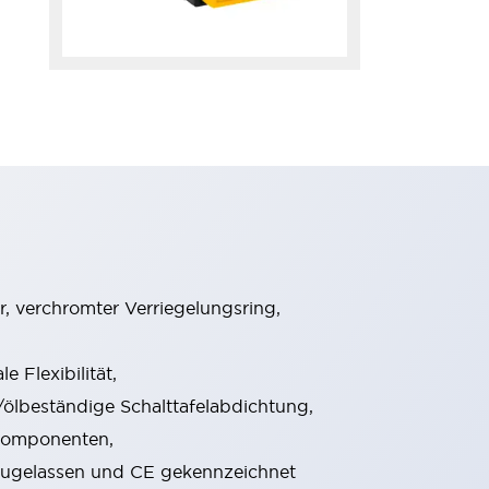
, verchromter Verriegelungsring,
 Flexibilität,
lbeständige Schalttafelabdichtung,
rkomponenten,
V zugelassen und CE gekennzeichnet