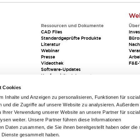
Web
Ressourcen und Dokumente
Über
CAD Files
Inves
Standardgeprüfte Produkte
Büro
Literatur
Nach
Webinar
Vera
Presse
Arbe
Videothek
F&E-
Software-Updates
Konformitätsdokumente
Schwachstellenberichte
t Cookies
Sicherheitslösung
 Inhalte und Anzeigen zu personalisieren, Funktionen für sozia
 und die Zugriffe auf unsere Website zu analysieren. Außerdem
u Ihrer Verwendung unserer Website an unsere Partner für sozia
sen weiter. Unsere Partner führen diese Informationen
en Daten zusammen, die Sie ihnen bereitgestellt haben oder die 
 Dienste gesammelt haben.