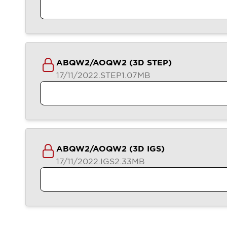
Veranstaltungen / Seminare
Unterstützung
Kontaktieren Sie uns
So finden Sie uns
Online Händler
ABQW2/AOQW2 (3D STEP)
17/11/2022
.STEP
1.07MB
ABQW2/AOQW2 (3D IGS)
17/11/2022
.IGS
2.33MB