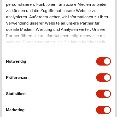
personalisieren, Funktionen für soziale Medien anbieten
+
Spezifikationen
zu können und die Zugriffe auf unsere Website zu
Alle erweitern
analysieren. Außerdem geben wir Informationen zu Ihrer
Aesthetic Specifications
Verwendung unserer Website an unsere Partner für
soziale Medien, Werbung und Analysen weiter. Unsere
Partner führen diese Informationen möglicherweise mit
Environmental Specifications
weiteren Daten zusammen, die Sie ihnen bereitgestellt
haben oder die sie im Rahmen Ihrer Nutzung der Dienste
Mechanical Specifications
gesammelt haben.
Einwilligungsauswahl
Notwendig
Mounting and Installation Specifications
Präferenzen
Statistiken
Dokumente und Dateien
Marketing
CAD-Dateien
Genehmigungen & Standards