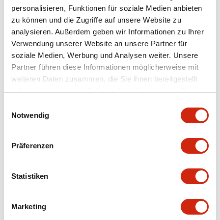
personalisieren, Funktionen für soziale Medien anbieten
+
Spezifikationen
zu können und die Zugriffe auf unsere Website zu
Alle erweitern
analysieren. Außerdem geben wir Informationen zu Ihrer
Aesthetic Specifications
Verwendung unserer Website an unsere Partner für
soziale Medien, Werbung und Analysen weiter. Unsere
Partner führen diese Informationen möglicherweise mit
Environmental Specifications
weiteren Daten zusammen, die Sie ihnen bereitgestellt
haben oder die sie im Rahmen Ihrer Nutzung der Dienste
Mechanical Specifications
gesammelt haben.
Einwilligungsauswahl
Notwendig
Mounting and Installation Specifications
Präferenzen
Statistiken
Dokumente und Dateien
Marketing
CAD-Dateien
Genehmigungen & Standards