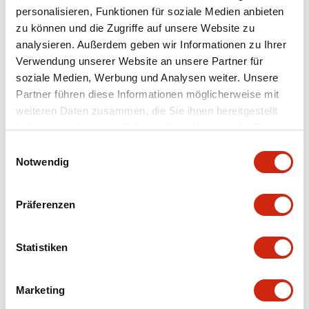
personalisieren, Funktionen für soziale Medien anbieten
+
Spezifikationen
zu können und die Zugriffe auf unsere Website zu
Alle erweitern
analysieren. Außerdem geben wir Informationen zu Ihrer
Aesthetic Specifications
Verwendung unserer Website an unsere Partner für
soziale Medien, Werbung und Analysen weiter. Unsere
Partner führen diese Informationen möglicherweise mit
Environmental Specifications
weiteren Daten zusammen, die Sie ihnen bereitgestellt
haben oder die sie im Rahmen Ihrer Nutzung der Dienste
Mechanical Specifications
gesammelt haben.
Einwilligungsauswahl
Notwendig
Mounting and Installation Specifications
Präferenzen
Statistiken
Dokumente und Dateien
Marketing
CAD-Dateien
Genehmigungen & Standards