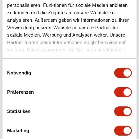
personalisieren, Funktionen für soziale Medien anbieten
+
Spezifikationen
zu können und die Zugriffe auf unsere Website zu
Alle erweitern
analysieren. Außerdem geben wir Informationen zu Ihrer
Aesthetic Specifications
Verwendung unserer Website an unsere Partner für
soziale Medien, Werbung und Analysen weiter. Unsere
Partner führen diese Informationen möglicherweise mit
Environmental Specifications
weiteren Daten zusammen, die Sie ihnen bereitgestellt
haben oder die sie im Rahmen Ihrer Nutzung der Dienste
Mechanical Specifications
gesammelt haben.
Einwilligungsauswahl
Notwendig
Mounting and Installation Specifications
Präferenzen
Statistiken
Dokumente und Dateien
Marketing
CAD-Dateien
Genehmigungen & Standards