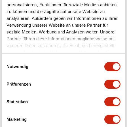
personalisieren, Funktionen für soziale Medien anbieten
+
Spezifikationen
zu können und die Zugriffe auf unsere Website zu
Alle erweitern
analysieren. Außerdem geben wir Informationen zu Ihrer
Aesthetic Specifications
Verwendung unserer Website an unsere Partner für
soziale Medien, Werbung und Analysen weiter. Unsere
Partner führen diese Informationen möglicherweise mit
Environmental Specifications
weiteren Daten zusammen, die Sie ihnen bereitgestellt
haben oder die sie im Rahmen Ihrer Nutzung der Dienste
Mechanical Specifications
gesammelt haben.
Einwilligungsauswahl
Notwendig
Mounting and Installation Specifications
Präferenzen
Statistiken
Dokumente und Dateien
Marketing
CAD-Dateien
Genehmigungen & Standards