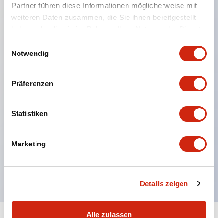
Partner führen diese Informationen möglicherweise mit
weiteren Daten zusammen, die Sie ihnen bereitgestellt
Hauptmerkmale
haben oder die sie im Rahmen Ihrer Nutzung der Dienste
gesammelt haben.
Einwilligungsauswahl
Korrosionsbeständiger achteckiger, verchromter
Notwendig
Verriegelungsring,
Aufsteckbare 10A Kontakte,
Präferenzen
Modulare Konstruktion für maximale Flexibilität,
NEMA 4X und IP65 wasserdichte/ölbeständige
Statistiken
Schalttafelabdichtung,
Erhältlich montiert oder als Unterkomponenten,
Marketing
UL gelistet, CSA zertifiziert, TUV zugelassen und
CE gekennzeichnet
Details zeigen
Alle zulassen