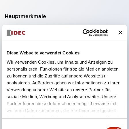
Hauptmerkmale
Der Bedienbereich und der Kontaktbereich sind
durch eine Trennstruktur getrennt, was die
Benutzerfreundlichkeit weiter verbessert.
Diese Webseite verwendet Cookies
Es wird ein Schnappschaltmechanismus mit
Wir verwenden Cookies, um Inhalte und Anzeigen zu
ausgezeichnetem Bediengefühl verwendet.
personalisieren, Funktionen für soziale Medien anbieten
Die Lötanschlüsse sind mit positivem Blockstecker
zu können und die Zugriffe auf unsere Website zu
kompatibel, was die Sicherheit erhöht und die
analysieren. Außerdem geben wir Informationen zu Ihrer
Verwendung unserer Website an unsere Partner für
Verkabelung erleichtert.
soziale Medien, Werbung und Analysen weiter. Unsere
Die Beleuchtungsfläche ist in Varianten von einer
Partner führen diese Informationen möglicherweise mit
Gesamtfläche bis zu vier Segmenten unterteilt
weiteren Daten zusammen, die Sie ihnen bereitgestellt
(MC2D-Typ in zwei Segmenten) und kann je nach
haben oder die sie im Rahmen Ihrer Nutzung der Dienste
gesammelt haben.
Art der Betätigung, Form des Bedienbereichs und
Einwilligungsauswahl