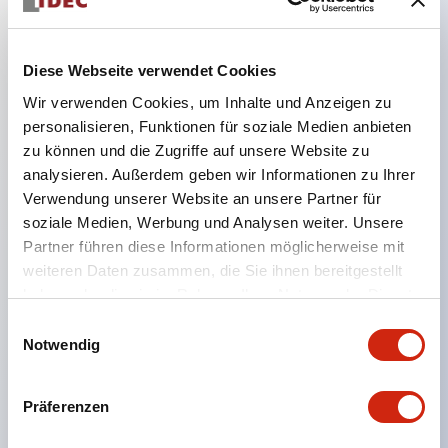
Hauptmerkmale
Diese Webseite verwendet Cookies
Wir verwenden Cookies, um Inhalte und Anzeigen zu
Der CS-Kammschalter ist ein vielseitiger Bedien- und
personalisieren, Funktionen für soziale Medien anbieten
Schaltmechanismus, der sich gut für das Ein- und
zu können und die Zugriffe auf unsere Website zu
analysieren. Außerdem geben wir Informationen zu Ihrer
Ausschalten sowie Umschalten von Geräten eignet.
Verwendung unserer Website an unsere Partner für
72 Standard-Schaltkreise verfügbar
soziale Medien, Werbung und Analysen weiter. Unsere
Verschiedene Kontaktkonfigurationen möglich
Partner führen diese Informationen möglicherweise mit
durch Kombination aus 6 Bauformen und Anzahl
weiteren Daten zusammen, die Sie ihnen bereitgestellt
haben oder die sie im Rahmen Ihrer Nutzung der Dienste
der Kontaktblöcke.
gesammelt haben.
Einwilligungsauswahl
Unterstützt bis zu 6 Stufen und 12 Kontakte
Notwendig
Vielfältige Varianten verfügbar, darunter mit
Anzeige zur Kontaktzustandsprüfung,
Präferenzen
Handhebelbedienung und Schlüsselschalter.