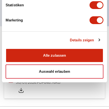
Handhebel in 6 Ausführungen wählbar
Statistiken
Schutzart IP65, IP54, IP40 (IEC60529)
Marketing
Dokumente und Dateien
Details zeigen
Alle zulassen
Kataloge & Broschüren
CAD-Dateien
Genehmigungen & S
Auswahl erlauben
ARN/CS Catalog
30/07/2026
.PDF
848.76KB