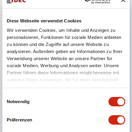
Hauptmerkmale
Diese Webseite verwendet Cookies
Wir verwenden Cookies, um Inhalte und Anzeigen zu
Der CS-Kammschalter ist ein vielseitiger Bedien- und
personalisieren, Funktionen für soziale Medien anbieten
Schaltmechanismus, der sich gut für das Ein- und
zu können und die Zugriffe auf unsere Website zu
analysieren. Außerdem geben wir Informationen zu Ihrer
Ausschalten sowie Umschalten von Geräten eignet.
Verwendung unserer Website an unsere Partner für
72 Standard-Schaltkreise verfügbar
soziale Medien, Werbung und Analysen weiter. Unsere
Verschiedene Kontaktkonfigurationen möglich
Partner führen diese Informationen möglicherweise mit
durch Kombination aus 6 Bauformen und Anzahl
weiteren Daten zusammen, die Sie ihnen bereitgestellt
haben oder die sie im Rahmen Ihrer Nutzung der Dienste
der Kontaktblöcke.
gesammelt haben.
Einwilligungsauswahl
Unterstützt bis zu 6 Stufen und 12 Kontakte
Notwendig
Vielfältige Varianten verfügbar, darunter mit
Anzeige zur Kontaktzustandsprüfung,
Präferenzen
Handhebelbedienung und Schlüsselschalter.