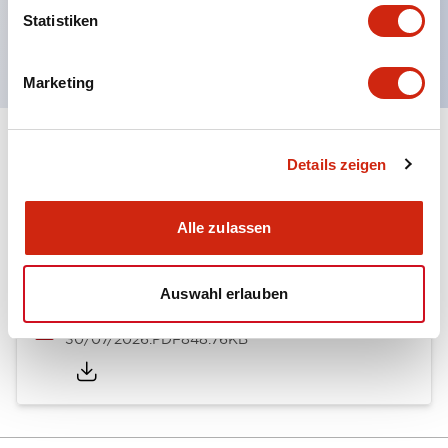
Handhebel in 6 Ausführungen wählbar
Statistiken
Schutzart IP65, IP54, IP40 (IEC60529)
Marketing
Dokumente und Dateien
Details zeigen
Alle zulassen
Kataloge & Broschüren
CAD-Dateien
Genehmigungen & S
Auswahl erlauben
ARN/CS Catalog
30/07/2026
.PDF
848.76KB