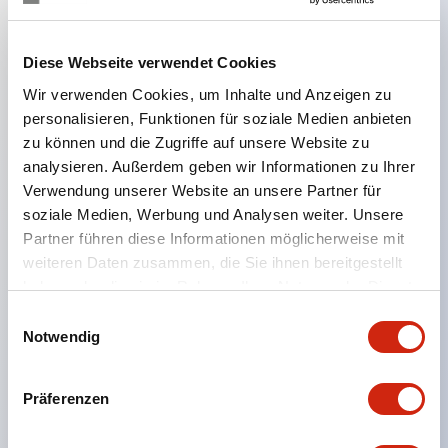
Hauptmerkmale
Diese Webseite verwendet Cookies
Wir verwenden Cookies, um Inhalte und Anzeigen zu
Der CS-Kammschalter ist ein vielseitiger Bedien- und
personalisieren, Funktionen für soziale Medien anbieten
Schaltmechanismus, der sich gut für das Ein- und
zu können und die Zugriffe auf unsere Website zu
Ausschalten sowie Umschalten von Geräten eignet.
analysieren. Außerdem geben wir Informationen zu Ihrer
Verwendung unserer Website an unsere Partner für
72 Standard-Schaltkreise verfügbar
soziale Medien, Werbung und Analysen weiter. Unsere
Verschiedene Kontaktkonfigurationen möglich
Partner führen diese Informationen möglicherweise mit
durch Kombination aus 6 Bauformen und Anzahl
weiteren Daten zusammen, die Sie ihnen bereitgestellt
der Kontaktblöcke.
haben oder die sie im Rahmen Ihrer Nutzung der Dienste
gesammelt haben.
Unterstützt bis zu 6 Stufen und 12 Kontakte
Einwilligungsauswahl
Notwendig
Vielfältige Varianten verfügbar, darunter mit
Anzeige zur Kontaktzustandsprüfung,
Präferenzen
Handhebelbedienung und Schlüsselschalter.
Handhebel in 6 Ausführungen wählbar