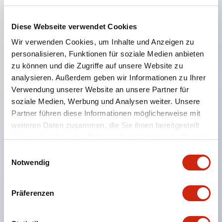
Hauptmerkmale
Diese Webseite verwendet Cookies
Der CS-Kammschalter ist ein vielseitiger Bedien- und
Wir verwenden Cookies, um Inhalte und Anzeigen zu
personalisieren, Funktionen für soziale Medien anbieten
Schaltmechanismus, der sich gut für das Ein- und
zu können und die Zugriffe auf unsere Website zu
Ausschalten sowie Umschalten von Geräten eignet.
analysieren. Außerdem geben wir Informationen zu Ihrer
72 Standard-Schaltkreise verfügbar
Verwendung unserer Website an unsere Partner für
soziale Medien, Werbung und Analysen weiter. Unsere
Verschiedene Kontaktkonfigurationen möglich
Partner führen diese Informationen möglicherweise mit
durch Kombination aus 6 Bauformen und Anzahl
weiteren Daten zusammen, die Sie ihnen bereitgestellt
der Kontaktblöcke.
haben oder die sie im Rahmen Ihrer Nutzung der Dienste
Unterstützt bis zu 6 Stufen und 12 Kontakte
gesammelt haben.
Einwilligungsauswahl
Vielfältige Varianten verfügbar, darunter mit
Notwendig
Anzeige zur Kontaktzustandsprüfung,
Handhebelbedienung und Schlüsselschalter.
Präferenzen
Handhebel in 6 Ausführungen wählbar
Schutzart IP65, IP54, IP40 (IEC60529)