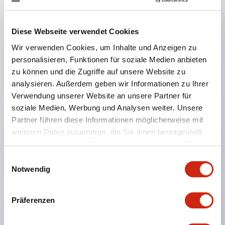
Hauptmerkmale
Diese Webseite verwendet Cookies
Wir verwenden Cookies, um Inhalte und Anzeigen zu
Der CS-Kammschalter ist ein vielseitiger Bedien- und
personalisieren, Funktionen für soziale Medien anbieten
Schaltmechanismus, der sich gut für das Ein- und
zu können und die Zugriffe auf unsere Website zu
Ausschalten sowie Umschalten von Geräten eignet.
analysieren. Außerdem geben wir Informationen zu Ihrer
Verwendung unserer Website an unsere Partner für
72 Standard-Schaltkreise verfügbar
soziale Medien, Werbung und Analysen weiter. Unsere
Verschiedene Kontaktkonfigurationen möglich
Partner führen diese Informationen möglicherweise mit
durch Kombination aus 6 Bauformen und Anzahl
weiteren Daten zusammen, die Sie ihnen bereitgestellt
der Kontaktblöcke.
haben oder die sie im Rahmen Ihrer Nutzung der Dienste
gesammelt haben.
Unterstützt bis zu 6 Stufen und 12 Kontakte
Einwilligungsauswahl
Notwendig
Vielfältige Varianten verfügbar, darunter mit
Anzeige zur Kontaktzustandsprüfung,
Präferenzen
Handhebelbedienung und Schlüsselschalter.
Handhebel in 6 Ausführungen wählbar