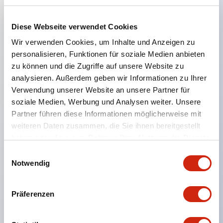
Hauptmerkmale
Diese Webseite verwendet Cookies
Der CS-Kammschalter ist ein vielseitiger Bedien- und
Wir verwenden Cookies, um Inhalte und Anzeigen zu
personalisieren, Funktionen für soziale Medien anbieten
Schaltmechanismus, der sich gut für das Ein- und
zu können und die Zugriffe auf unsere Website zu
Ausschalten sowie Umschalten von Geräten eignet.
analysieren. Außerdem geben wir Informationen zu Ihrer
72 Standard-Schaltkreise verfügbar
Verwendung unserer Website an unsere Partner für
soziale Medien, Werbung und Analysen weiter. Unsere
Verschiedene Kontaktkonfigurationen möglich
Partner führen diese Informationen möglicherweise mit
durch Kombination aus 6 Bauformen und Anzahl
weiteren Daten zusammen, die Sie ihnen bereitgestellt
der Kontaktblöcke.
haben oder die sie im Rahmen Ihrer Nutzung der Dienste
Unterstützt bis zu 6 Stufen und 12 Kontakte
gesammelt haben.
Einwilligungsauswahl
Vielfältige Varianten verfügbar, darunter mit
Notwendig
Anzeige zur Kontaktzustandsprüfung,
Handhebelbedienung und Schlüsselschalter.
Präferenzen
Handhebel in 6 Ausführungen wählbar
Schutzart IP65, IP54, IP40 (IEC60529)