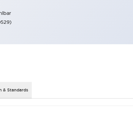
hlbar
0529)
 & Standards