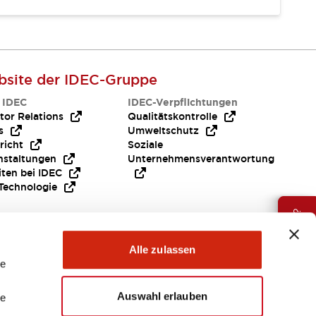
site der IDEC-Gruppe
 IDEC
IDEC-Verpflichtungen
tor Relations
Qualitätskontrolle
s
Umweltschutz
richt
Soziale
nstaltungen
Unternehmensverantwortung
iten bei IDEC
Technologie
Brauche Hilfe ?
Alle zulassen
le
Auswahl erlauben
le