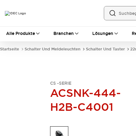
Alle Produkte
Alle Produkte
Branchen
Lösungen
R
Automatisierung
Bedienerschnittstellen
Startseite
Schalter Und Meldeleuchten
Schalter Und Taster
22
Industrie-Ethernet-Geräte
Speicherprogrammierbare Steuerung (SPS)
Entdecken Sie alles
Sensoren
Automatische Identifizierung
CS -SERIE
Sensoren/Erfassung
Entdecken Sie alles
ACSNK-444-
Industriekomponenten
H2B-C4001
LED-Meldeleuchten
Leitungsschutzgeräte
Relais und Zeitrelais
Stromversorgungen
Verbindungsgeräte
Entdecken Sie alles
Mobilitätslösungen
Motorunterstützung