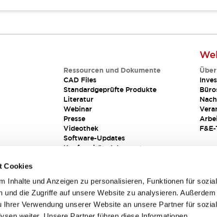
Web
Ressourcen und Dokumente
Über
CAD Files
Inves
Standardgeprüfte Produkte
Büro
Literatur
Nach
Webinar
Vera
Presse
Arbe
Videothek
F&E-
Software-Updates
Konformitätsdokumente
Schwachstellenberichte
t Cookies
Sicherheitslösung
 Inhalte und Anzeigen zu personalisieren, Funktionen für sozia
 und die Zugriffe auf unsere Website zu analysieren. Außerdem
u Ihrer Verwendung unserer Website an unsere Partner für sozia
sen weiter. Unsere Partner führen diese Informationen