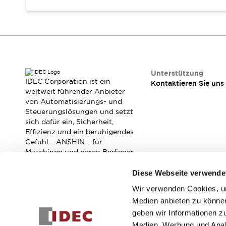
RFID-Authentifizierung
Sicherheitslösungen
IDEC-Sicherheitskonzept
Kollaborative Sicherheit (Sicherheit 2.0)
Sicherheitsrelevante Gesetze und Normen
Sicherheitsausrüstung-Kurs
Unterstützung
Entdecken Sie alles
IDEC Corporation ist ein
Kontaktieren Sie uns
Entdecken Sie alles
weltweit führender Anbieter
Ressourcen
von Automatisierungs- und
CAD Files
Steuerungslösungen und setzt
sich dafür ein, Sicherheit,
Standardgeprüfte Produkte
Effizienz und ein beruhigendes
Literatur
Webinar
Presse
Gefühl – ANSHIN – für
Videothek
Maschinen und deren Bediener
Software-Updates
zu verbessern.
Konformitätsdokumente
Diese Webseite verwende
Schwachstellenberichte
Wir verwenden Cookies, um
Abonnieren Sie unseren Newsletter!
Auswahlwerkzeuge
Medien anbieten zu können
Was ist neu
geben wir Informationen z
Registrieren
Blog
Medien, Werbung und Analy