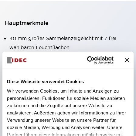
Hauptmerkmale
40 mm großes Sammelanzeigelicht mit 7 frei
wählbaren Leuchtflächen.
Ausgestattet mit einem verstellbaren Fenster, das
auch bei der Montage in großer Höhe gut sichtbar
ist. (Ausgenommen Typen C, L, G)
Diese Webseite verwendet Cookies
Verwendung von superhellen, flächenstrahlenden
Wir verwenden Cookies, um Inhalte und Anzeigen zu
Super-LEDs.
personalisieren, Funktionen für soziale Medien anbieten
Durch die Verwendung der SS-Klemmenstruktur
zu können und die Zugriffe auf unsere Website zu
wird der Verkabelungsaufwand reduziert, zudem
analysieren. Außerdem geben wir Informationen zu Ihrer
sind Klemmenabdeckung und Gehäuse in einem
Verwendung unserer Website an unsere Partner für
soziale Medien, Werbung und Analysen weiter. Unsere
Stück gefertigt und eine
Partner führen diese Informationen möglicherweise mit