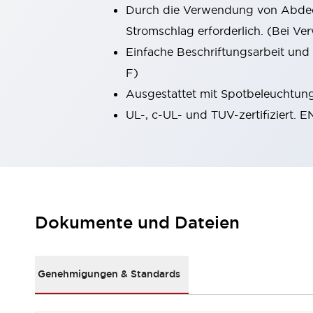
Durch die Verwendung von Abdec
Kompakte Bestückung
Rückverfolgbare Systeme
Stromschlag erforderlich. (Bei 
US-konforme Schalttafeln
Entdecken Sie alles
Einfache Beschriftungsarbeit und
Robotik
F)
Roboter-Sicherheitsschalter
Ausgestattet mit Spotbeleuchtung,
Sicherheitssensoren für Roboter
Entdecken Sie alles
UL-, c-UL- und TUV-zertifiziert. 
Werkzeugmaschinen
Intelligente Sicherheitsschalter
Intelligente Schaltnetzteile
Kompakte Ausrüstung
3-Positions-Zustimmungsschalter
Konstruktion intelligenter Werkzeugmaschinen
Dokumente und Dateien
Entdecken Sie alles
Entdecken Sie alles
Lösungen
Genehmigungen & Standards
AGVs/AMRs
Ergonomie und Sicherheit
IIoT
Lösungen ohne Frontplatten