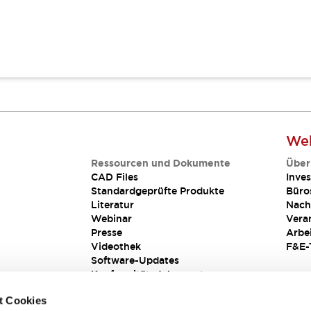
Web
Ressourcen und Dokumente
Über
CAD Files
Inves
Standardgeprüfte Produkte
Büro
Literatur
Nach
Webinar
Vera
Presse
Arbe
Videothek
F&E-
Software-Updates
Konformitätsdokumente
Schwachstellenberichte
t Cookies
Sicherheitslösung