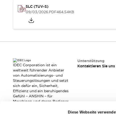
RFID-Authentifizierung
SLC (TUV-S)
Sicherheitslösungen
09/03/2026
.PDF
464.54KB
IDEC-Sicherheitskonzept
Kollaborative Sicherheit (Sicherheit 2.0)
Sicherheitsrelevante Gesetze und Normen
Sicherheitsausrüstung-Kurs
Entdecken Sie alles
Entdecken Sie alles
Ressourcen
CAD Files
Unterstützung
Standardgeprüfte Produkte
IDEC Corporation ist ein
Kontaktieren Sie uns
Literatur
Webinar
Presse
weltweit führender Anbieter
Videothek
von Automatisierungs- und
Steuerungslösungen und setzt
Software-Updates
sich dafür ein, Sicherheit,
Konformitätsdokumente
Effizienz und ein beruhigendes
Schwachstellenberichte
Gefühl – ANSHIN – für
Auswahlwerkzeuge
Maschinen und deren Bediener
Was ist neu
zu verbessern.
Diese Webseite verwende
Blog