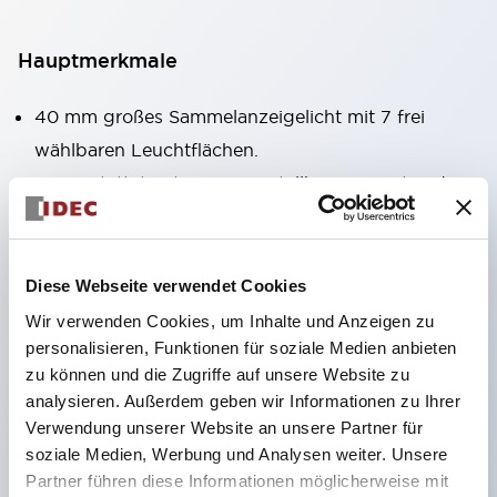
Hauptmerkmale
40 mm großes Sammelanzeigelicht mit 7 frei
wählbaren Leuchtflächen.
Ausgestattet mit einem verstellbaren Fenster, das
auch bei der Montage in großer Höhe gut sichtbar
ist. (Ausgenommen Typen C, L, G)
Verwendung von superhellen, flächenstrahlenden
Diese Webseite verwendet Cookies
Super-LEDs.
Wir verwenden Cookies, um Inhalte und Anzeigen zu
personalisieren, Funktionen für soziale Medien anbieten
Durch die Verwendung der SS-Klemmenstruktur
zu können und die Zugriffe auf unsere Website zu
wird der Verkabelungsaufwand reduziert, zudem
analysieren. Außerdem geben wir Informationen zu Ihrer
sind Klemmenabdeckung und Gehäuse in einem
Verwendung unserer Website an unsere Partner für
Stück gefertigt und eine
soziale Medien, Werbung und Analysen weiter. Unsere
Partner führen diese Informationen möglicherweise mit
Schraubenverlustsicherung realisiert.