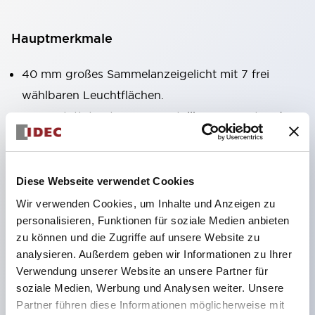
Hauptmerkmale
40 mm großes Sammelanzeigelicht mit 7 frei
wählbaren Leuchtflächen.
Ausgestattet mit einem verstellbaren Fenster, das
auch bei der Montage in großer Höhe gut sichtbar
ist. (Ausgenommen Typen C, L, G)
Verwendung von superhellen, flächenstrahlenden
Diese Webseite verwendet Cookies
Super-LEDs.
Wir verwenden Cookies, um Inhalte und Anzeigen zu
personalisieren, Funktionen für soziale Medien anbieten
Durch die Verwendung der SS-Klemmenstruktur
zu können und die Zugriffe auf unsere Website zu
wird der Verkabelungsaufwand reduziert, zudem
analysieren. Außerdem geben wir Informationen zu Ihrer
sind Klemmenabdeckung und Gehäuse in einem
Verwendung unserer Website an unsere Partner für
Stück gefertigt und eine
soziale Medien, Werbung und Analysen weiter. Unsere
Partner führen diese Informationen möglicherweise mit
Schraubenverlustsicherung realisiert.