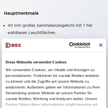
Hauptmerkmale
40 mm großes Sammelanzeigelicht mit 7 frei
wählbaren Leuchtflächen.
Ausgestattet mit einem verstellbaren Fenster, das
auch bei der Montage in großer Höhe gut sichtbar
ist. (Ausgenommen Typen C, L, G)
Verwendung von superhellen, flächenstrahlenden
Diese Webseite verwendet Cookies
Super-LEDs.
Wir verwenden Cookies, um Inhalte und Anzeigen zu
personalisieren, Funktionen für soziale Medien anbieten
Durch die Verwendung der SS-Klemmenstruktur
zu können und die Zugriffe auf unsere Website zu
wird der Verkabelungsaufwand reduziert, zudem
analysieren. Außerdem geben wir Informationen zu Ihrer
sind Klemmenabdeckung und Gehäuse in einem
Verwendung unserer Website an unsere Partner für
Stück gefertigt und eine
soziale Medien, Werbung und Analysen weiter. Unsere
Partner führen diese Informationen möglicherweise mit
Schraubenverlustsicherung realisiert.