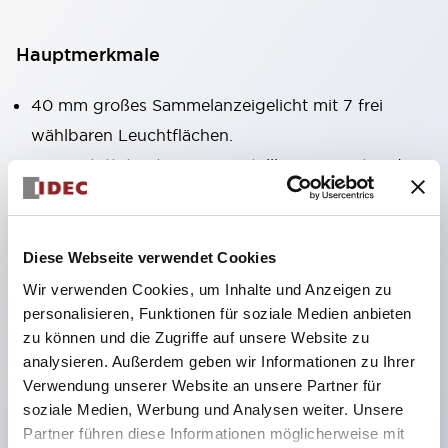
Hauptmerkmale
40 mm großes Sammelanzeigelicht mit 7 frei
wählbaren Leuchtflächen.
Ausgestattet mit einem verstellbaren Fenster, das
auch bei der Montage in großer Höhe gut sichtbar
ist. (Ausgenommen Typen C, L, G)
Verwendung von superhellen, flächenstrahlenden
Diese Webseite verwendet Cookies
Super-LEDs.
Wir verwenden Cookies, um Inhalte und Anzeigen zu
personalisieren, Funktionen für soziale Medien anbieten
Durch die Verwendung der SS-Klemmenstruktur
zu können und die Zugriffe auf unsere Website zu
wird der Verkabelungsaufwand reduziert, zudem
analysieren. Außerdem geben wir Informationen zu Ihrer
sind Klemmenabdeckung und Gehäuse in einem
Verwendung unserer Website an unsere Partner für
Stück gefertigt und eine
soziale Medien, Werbung und Analysen weiter. Unsere
Partner führen diese Informationen möglicherweise mit
Schraubenverlustsicherung realisiert.