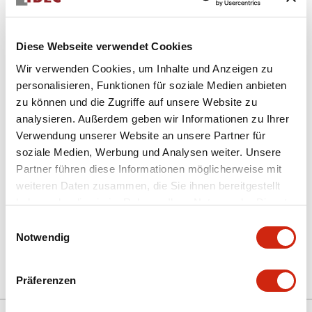
Diese Webseite verwendet Cookies
Wir verwenden Cookies, um Inhalte und Anzeigen zu
personalisieren, Funktionen für soziale Medien anbieten
zu können und die Zugriffe auf unsere Website zu
analysieren. Außerdem geben wir Informationen zu Ihrer
SLDN-4TH120
Verwendung unserer Website an unsere Partner für
TRANSFORMATOR
soziale Medien, Werbung und Analysen weiter. Unsere
Partner führen diese Informationen möglicherweise mit
weiteren Daten zusammen, die Sie ihnen bereitgestellt
haben oder die sie im Rahmen Ihrer Nutzung der Dienste
Menge auswählen
gesammelt haben.
Einwilligungsauswahl
zum Zitat hinzufügen
Notwendig
Präferenzen