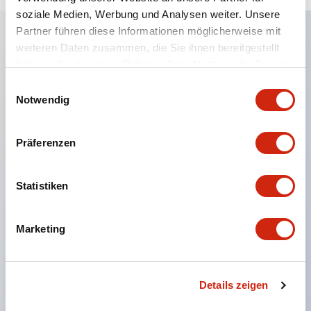
soziale Medien, Werbung und Analysen weiter. Unsere
Partner führen diese Informationen möglicherweise mit
weiteren Daten zusammen, die Sie ihnen bereitgestellt
Hauptmerkmale
haben oder die sie im Rahmen Ihrer Nutzung der Dienste
gesammelt haben.
Einwilligungsauswahl
Kombinieren Sie mehrere Kontrollleuchten zu
Notwendig
einer einzigen Matrix
LED- oder Glühlampenbeleuchtung
Präferenzen
Bis zu 105 Fenster (7 Reihen mal 15 Spalten)
Verschiedene Fenstergrößen können in nahezu
Statistiken
beliebiger Kombination kombiniert werden
Abklappbare Fenster verbessern die Sichtbarkeit
Marketing
der Fenster von unten
Mehrschichtige Linsenkonstruktion ermöglicht
verschiedene Gravuroptionen
Details zeigen