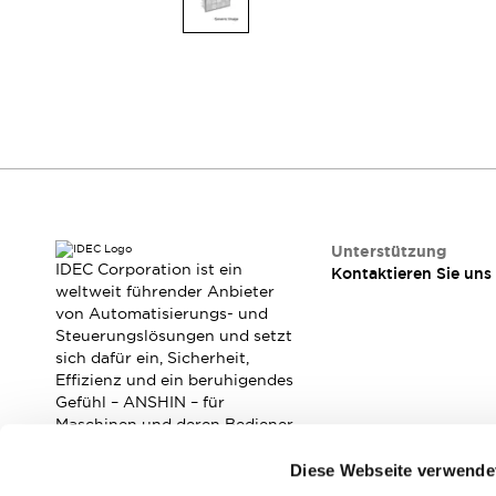
Mobile Automatisierung
Entdecken Sie alles
Schalter und Meldeleuchten
Meldeleuchten und Summer
Schalter und Taster
Entdecken Sie alles
Sicherheits- und Explosionsschutz
Explosionsgeschützte Geräte
Sicherheitskomponenten
Entdecken Sie alles
Branchen
AGV/AMR
Unterstützung
IDEC Corporation ist ein
Kontaktieren Sie uns
Intelligente Bildschirmaktualisierungen
weltweit führender Anbieter
Intelligente Sicherheit für den toten Winkel
von Automatisierungs- und
Sicherheit an der Produktionslinie
Steuerungslösungen und setzt
Sicherheitsmaßnahme für bewegliche Roboter
sich dafür ein, Sicherheit,
Effizienz und ein beruhigendes
Entdecken Sie alles
Gefühl – ANSHIN – für
Halbleiter
Maschinen und deren Bediener
Codereader
Einfache Rückverfolgbarkeit
zu verbessern.
Einfaches Auswechseln von Schaltern
Diese Webseite verwende
Eigensichere Maßnahmen