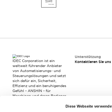
Mobile Automatisierung
Entdecken Sie alles
Schalter und Meldeleuchten
Meldeleuchten und Summer
Schalter und Taster
Entdecken Sie alles
Sicherheits- und Explosionsschutz
Explosionsgeschützte Geräte
Sicherheitskomponenten
Entdecken Sie alles
Branchen
AGV/AMR
Unterstützung
IDEC Corporation ist ein
Kontaktieren Sie uns
Intelligente Bildschirmaktualisierungen
weltweit führender Anbieter
Intelligente Sicherheit für den toten Winkel
von Automatisierungs- und
Sicherheit an der Produktionslinie
Steuerungslösungen und setzt
Sicherheitsmaßnahme für bewegliche Roboter
sich dafür ein, Sicherheit,
Effizienz und ein beruhigendes
Entdecken Sie alles
Gefühl – ANSHIN – für
Halbleiter
Maschinen und deren Bediener
Codereader
Einfache Rückverfolgbarkeit
zu verbessern.
Einfaches Auswechseln von Schaltern
Diese Webseite verwende
Eigensichere Maßnahmen