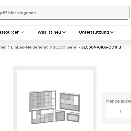
essourcen
Was ist neu
Unterstützung
mer
Einbau-Meldegerät
SLC30 Serie
SLC30N-0105-DD1FB
Menge ausw