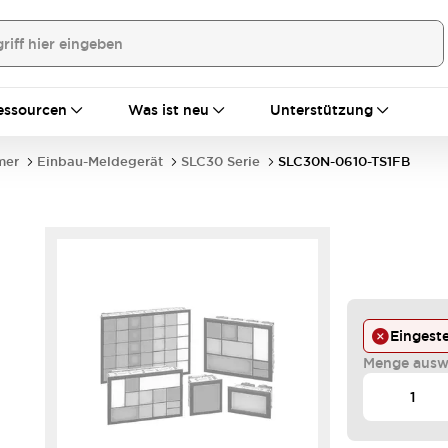
essourcen
Was ist neu
Unterstützung
mer
Einbau-Meldegerät
SLC30 Serie
SLC30N-0610-TS1FB
Eingeste
Menge ausw