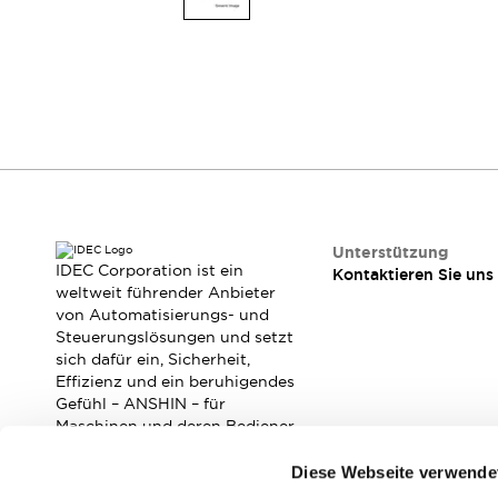
Mobile Automatisierung
Entdecken Sie alles
Schalter und Meldeleuchten
Meldeleuchten und Summer
Schalter und Taster
Entdecken Sie alles
Sicherheits- und Explosionsschutz
Explosionsgeschützte Geräte
Sicherheitskomponenten
Entdecken Sie alles
Branchen
AGV/AMR
Unterstützung
IDEC Corporation ist ein
Kontaktieren Sie uns
Intelligente Bildschirmaktualisierungen
weltweit führender Anbieter
Intelligente Sicherheit für den toten Winkel
von Automatisierungs- und
Sicherheit an der Produktionslinie
Steuerungslösungen und setzt
Sicherheitsmaßnahme für bewegliche Roboter
sich dafür ein, Sicherheit,
Effizienz und ein beruhigendes
Entdecken Sie alles
Gefühl – ANSHIN – für
Halbleiter
Maschinen und deren Bediener
Codereader
Einfache Rückverfolgbarkeit
zu verbessern.
Einfaches Auswechseln von Schaltern
Diese Webseite verwende
Eigensichere Maßnahmen