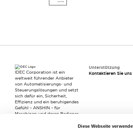
Mobile Automatisierung
Entdecken Sie alles
Schalter und Meldeleuchten
Meldeleuchten und Summer
Schalter und Taster
Entdecken Sie alles
Sicherheits- und Explosionsschutz
Explosionsgeschützte Geräte
Sicherheitskomponenten
Entdecken Sie alles
Branchen
AGV/AMR
Unterstützung
IDEC Corporation ist ein
Kontaktieren Sie uns
Intelligente Bildschirmaktualisierungen
weltweit führender Anbieter
Intelligente Sicherheit für den toten Winkel
von Automatisierungs- und
Sicherheit an der Produktionslinie
Steuerungslösungen und setzt
Sicherheitsmaßnahme für bewegliche Roboter
sich dafür ein, Sicherheit,
Effizienz und ein beruhigendes
Entdecken Sie alles
Gefühl – ANSHIN – für
Halbleiter
Maschinen und deren Bediener
Codereader
Einfache Rückverfolgbarkeit
zu verbessern.
Einfaches Auswechseln von Schaltern
Diese Webseite verwende
Eigensichere Maßnahmen