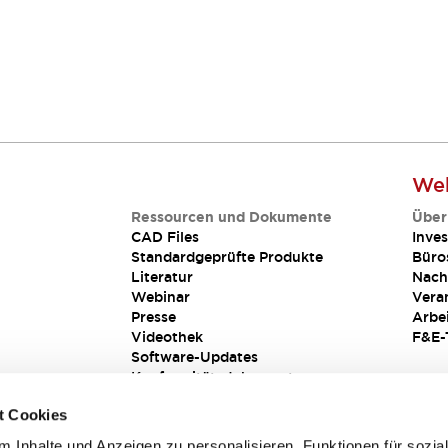
Web
Ressourcen und Dokumente
Über
CAD Files
Inves
Standardgeprüfte Produkte
Büro
Literatur
Nach
Webinar
Vera
Presse
Arbe
Videothek
F&E-
Software-Updates
Konformitätsdokumente
Schwachstellenberichte
t Cookies
Sicherheitslösung
 Inhalte und Anzeigen zu personalisieren, Funktionen für sozia