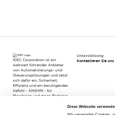
Mobile Automatisierung
Entdecken Sie alles
Schalter und Meldeleuchten
Meldeleuchten und Summer
Schalter und Taster
Entdecken Sie alles
Sicherheits- und Explosionsschutz
Explosionsgeschützte Geräte
Sicherheitskomponenten
Entdecken Sie alles
Branchen
Unterstützung
AGV/AMR
IDEC Corporation ist ein
Kontaktieren Sie uns
Intelligente Bildschirmaktualisierungen
weltweit führender Anbieter
von Automatisierungs- und
Intelligente Sicherheit für den toten Winkel
Steuerungslösungen und setzt
Sicherheit an der Produktionslinie
sich dafür ein, Sicherheit,
Sicherheitsmaßnahme für bewegliche Roboter
Effizienz und ein beruhigendes
Entdecken Sie alles
Gefühl – ANSHIN – für
Halbleiter
Maschinen und deren Bediener
zu verbessern.
Codereader
Einfache Rückverfolgbarkeit
Diese Webseite verwende
Einfaches Auswechseln von Schaltern
Eigensichere Maßnahmen
Wir verwenden Cookies, um