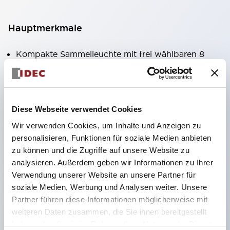
Hauptmerkmale
Kompakte Sammelleuchte mit frei wählbaren 8
Arten von beleuchteten Flächen.
Verwendung von superhellen Flächenleucht-
Super-LEDs.
Diese Webseite verwendet Cookies
Durch die Verwendung der SS-Klemmstruktur
Wir verwenden Cookies, um Inhalte und Anzeigen zu
wird der Verkabelungsaufwand reduziert, zudem
personalisieren, Funktionen für soziale Medien anbieten
wird eine integrierte Struktur von
zu können und die Zugriffe auf unsere Website zu
Klemmabdeckung und Gehäuse sowie eine
analysieren. Außerdem geben wir Informationen zu Ihrer
Verwendung unserer Website an unsere Partner für
Schraubenverlustsicherung realisiert.
soziale Medien, Werbung und Analysen weiter. Unsere
Durch die Verwendung von Abdeckungen mit
Partner führen diese Informationen möglicherweise mit
Überbrückungshalter entfällt die Notwendigkeit
weiteren Daten zusammen, die Sie ihnen bereitgestellt
einer berührungsschutzabdeckung. (Bei
haben oder die sie im Rahmen Ihrer Nutzung der Dienste