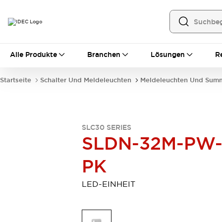
Alle Produkte
Alle Produkte
Branchen
Lösungen
R
Automatisierung
Bedienerschnittstellen
Startseite
Schalter Und Meldeleuchten
Meldeleuchten Und Sum
Industrie-Ethernet-Geräte
Speicherprogrammierbare Steuerung (SPS)
Entdecken Sie alles
Sensoren
SLC30 SERIES
Automatische Identifizierung
SLDN-32M-PW
Sensoren/Erfassung
Entdecken Sie alles
Industriekomponenten
PK
LED-Meldeleuchten
Leitungsschutzgeräte
Relais und Zeitrelais
Stromversorgungen
LED-EINHEIT
Verbindungsgeräte
Entdecken Sie alles
Mobilitätslösungen
Motorunterstützung