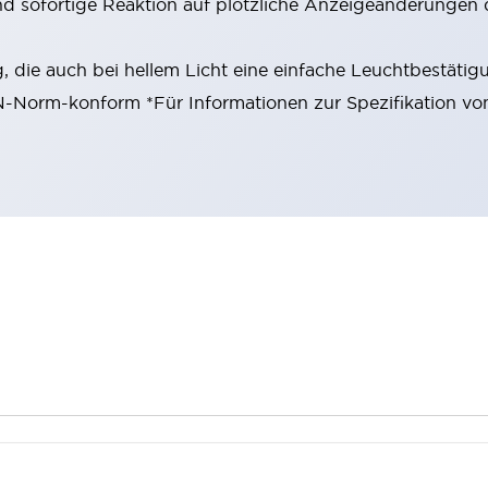
nd sofortige Reaktion auf plötzliche Anzeigeänderungen 
 die auch bei hellem Licht eine einfache Leuchtbestätig
EN-Norm-konform *Für Informationen zur Spezifikation vo