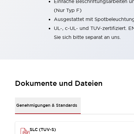
Einfache Beschriftungsarbeiten u
Kompakte Bestückung
(Nur Typ F)
Rückverfolgbare Systeme
Ausgestattet mit Spotbeleuchtung,
US-konforme Schalttafeln
Entdecken Sie alles
Robotik
UL-, c-UL- und TUV-zertifiziert. 
Roboter-Sicherheitsschalter
Sie sich bitte separat an uns.
Sicherheitssensoren für Roboter
Entdecken Sie alles
Werkzeugmaschinen
Intelligente Sicherheitsschalter
Intelligente Schaltnetzteile
Kompakte Ausrüstung
Dokumente und Dateien
3-Positions-Zustimmungsschalter
Konstruktion intelligenter Werkzeugmaschinen
Entdecken Sie alles
Genehmigungen & Standards
Entdecken Sie alles
Lösungen
AGVs/AMRs
Ergonomie und Sicherheit
IIoT
Lösungen ohne Frontplatten
SLC (TUV-S)