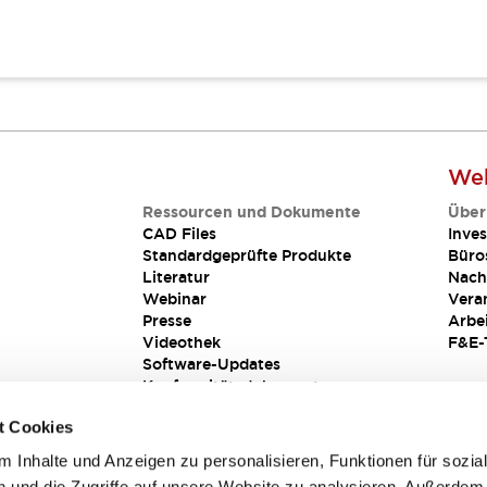
Web
Ressourcen und Dokumente
Über
CAD Files
Inves
Standardgeprüfte Produkte
Büro
Literatur
Nach
Webinar
Vera
Presse
Arbe
Videothek
F&E-
Software-Updates
Konformitätsdokumente
Schwachstellenberichte
t Cookies
Sicherheitslösung
 Inhalte und Anzeigen zu personalisieren, Funktionen für sozia
 und die Zugriffe auf unsere Website zu analysieren. Außerdem