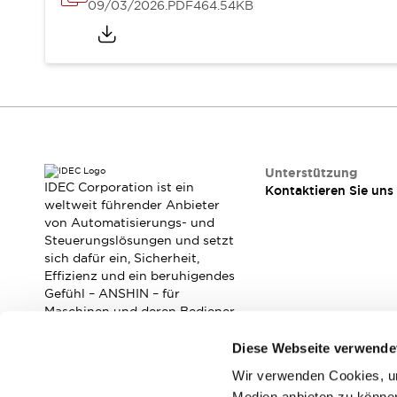
RFID-Authentifizierung
09/03/2026
.PDF
464.54KB
Sicherheitslösungen
IDEC-Sicherheitskonzept
Kollaborative Sicherheit (Sicherheit 2.0)
Sicherheitsrelevante Gesetze und Normen
Sicherheitsausrüstung-Kurs
Entdecken Sie alles
Entdecken Sie alles
Ressourcen
Unterstützung
IDEC Corporation ist ein
Kontaktieren Sie uns
CAD Files
weltweit führender Anbieter
Standardgeprüfte Produkte
von Automatisierungs- und
Literatur
Webinar
Presse
Steuerungslösungen und setzt
Videothek
sich dafür ein, Sicherheit,
Effizienz und ein beruhigendes
Software-Updates
Gefühl – ANSHIN – für
Konformitätsdokumente
Maschinen und deren Bediener
Schwachstellenberichte
zu verbessern.
Auswahlwerkzeuge
Diese Webseite verwende
Was ist neu
Wir verwenden Cookies, um
Abonnieren Sie unseren Newsletter!
Blog
Medien anbieten zu können