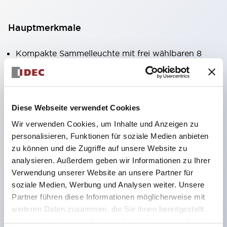
Hauptmerkmale
Kompakte Sammelleuchte mit frei wählbaren 8
Arten von beleuchteten Flächen.
Verwendung von superhellen Flächenleucht-
Super-LEDs.
Diese Webseite verwendet Cookies
Durch die Verwendung der SS-Klemmstruktur
Wir verwenden Cookies, um Inhalte und Anzeigen zu
wird der Verkabelungsaufwand reduziert, zudem
personalisieren, Funktionen für soziale Medien anbieten
wird eine integrierte Struktur von
zu können und die Zugriffe auf unsere Website zu
Klemmabdeckung und Gehäuse sowie eine
analysieren. Außerdem geben wir Informationen zu Ihrer
Verwendung unserer Website an unsere Partner für
Schraubenverlustsicherung realisiert.
soziale Medien, Werbung und Analysen weiter. Unsere
Durch die Verwendung von Abdeckungen mit
Partner führen diese Informationen möglicherweise mit
Überbrückungshalter entfällt die Notwendigkeit
weiteren Daten zusammen, die Sie ihnen bereitgestellt
einer berührungsschutzabdeckung. (Bei
haben oder die sie im Rahmen Ihrer Nutzung der Dienste