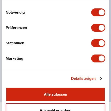
einer berührungsschutzabdeckung. (Bei
gesammelt haben.
Einwilligungsauswahl
Verwendung in Kombination mit SS-Klemmen)
Notwendig
Einfache Beschriftungsarbeiten und sofortige
Reaktion auf plötzliche Anzeigeänderungen durch
Präferenzen
beschriftungsfähige Folien. (Nur Typ F)
Ausgestattet mit Spotbeleuchtung, die auch bei
Statistiken
hellem Licht eine einfache Leuchtbestätigung
ermöglicht. (Nur für Typ F LED)
Marketing
UL-, c-UL- und TUV-zertifiziert. EN-Norm-konform
*Für Informationen zur Spezifikation von
zertifizierten Produkten wenden Sie sich bitte
Details zeigen
separat an uns.
Alle zulassen
Auswahl erlauben