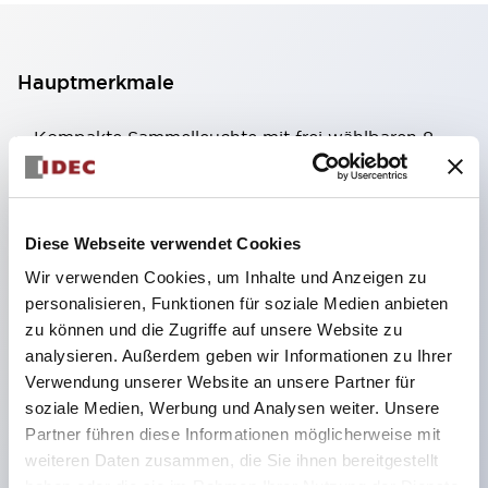
Hauptmerkmale
Kompakte Sammelleuchte mit frei wählbaren 8
Arten von beleuchteten Flächen.
Verwendung von superhellen Flächenleucht-
Super-LEDs.
Diese Webseite verwendet Cookies
Durch die Verwendung der SS-Klemmstruktur
Wir verwenden Cookies, um Inhalte und Anzeigen zu
wird der Verkabelungsaufwand reduziert, zudem
personalisieren, Funktionen für soziale Medien anbieten
zu können und die Zugriffe auf unsere Website zu
wird eine integrierte Struktur von
analysieren. Außerdem geben wir Informationen zu Ihrer
Klemmabdeckung und Gehäuse sowie eine
Verwendung unserer Website an unsere Partner für
Schraubenverlustsicherung realisiert.
soziale Medien, Werbung und Analysen weiter. Unsere
Durch die Verwendung von Abdeckungen mit
Partner führen diese Informationen möglicherweise mit
weiteren Daten zusammen, die Sie ihnen bereitgestellt
Überbrückungshalter entfällt die Notwendigkeit
haben oder die sie im Rahmen Ihrer Nutzung der Dienste