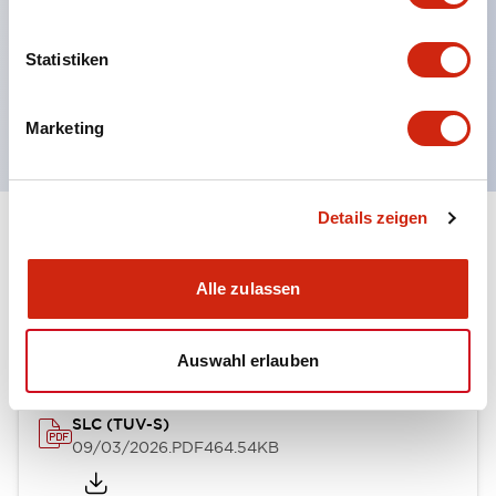
mehrere Gravuroptionen
Momentane Drucktaster
Statistiken
Wahlschalter
oder Schlüsselschalter
Marketing
Details zeigen
Dokumente und Dateien
Alle zulassen
Genehmigungen & Standards
Auswahl erlauben
SLC (TUV-S)
09/03/2026
.PDF
464.54KB