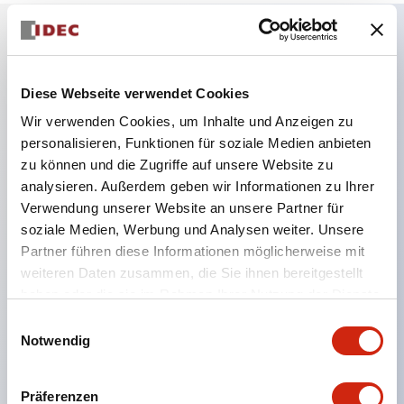
Hauptmerkmale
Diese Webseite verwendet Cookies
Kombinieren Sie mehrere Kontrollleuchten und
Wir verwenden Cookies, um Inhalte und Anzeigen zu
Drucktaster in einer einzigen Schalttafelöffnung
personalisieren, Funktionen für soziale Medien anbieten
zu können und die Zugriffe auf unsere Website zu
LED- oder Glühlampenbeleuchtung
analysieren. Außerdem geben wir Informationen zu Ihrer
6V
Verwendung unserer Website an unsere Partner für
12V
soziale Medien, Werbung und Analysen weiter. Unsere
oder 24V AC/DC 120V oder 240V AC
Partner führen diese Informationen möglicherweise mit
weiteren Daten zusammen, die Sie ihnen bereitgestellt
Bis zu 200 Fenster (10 Reihen mal 20 Spalten)
haben oder die sie im Rahmen Ihrer Nutzung der Dienste
Verschiedene Fenstergrößen und Drucktaster
gesammelt haben.
Einwilligungsauswahl
können in nahezu jeder Kombination kombiniert
Notwendig
werden
Mehrschichtige Linsenbauweise ermöglicht
Präferenzen