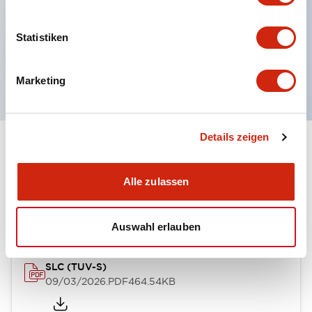
mehrere Gravuroptionen
Momentary-Drucktasten
Statistiken
Wahlschalter
oder Schlüsselschalter
Marketing
Details zeigen
Dokumente und Dateien
Alle zulassen
Genehmigungen & Standards
Auswahl erlauben
SLC (TUV-S)
09/03/2026
.PDF
464.54KB