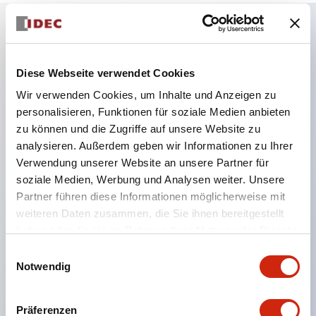
Hauptmerkmale
Diese Webseite verwendet Cookies
Kombinieren Sie mehrere Kontrollleuchten und
Wir verwenden Cookies, um Inhalte und Anzeigen zu
Drucktasten in einer einzigen Schalttafelaussparung
personalisieren, Funktionen für soziale Medien anbieten
zu können und die Zugriffe auf unsere Website zu
LED- oder Glühlampenbeleuchtung
analysieren. Außerdem geben wir Informationen zu Ihrer
6V
Verwendung unserer Website an unsere Partner für
12V
soziale Medien, Werbung und Analysen weiter. Unsere
oder 24V AC/DC 120V oder 240V AC
Partner führen diese Informationen möglicherweise mit
weiteren Daten zusammen, die Sie ihnen bereitgestellt
Bis zu 200 Fenster (10 Reihen mal 20 Spalten)
haben oder die sie im Rahmen Ihrer Nutzung der Dienste
Verschiedene Fenstergrößen und Drucktasten
gesammelt haben.
Einwilligungsauswahl
können in nahezu jeder Kombination kombiniert
Notwendig
werden
Mehrschichtige Linsenkonstruktion ermöglicht
Präferenzen